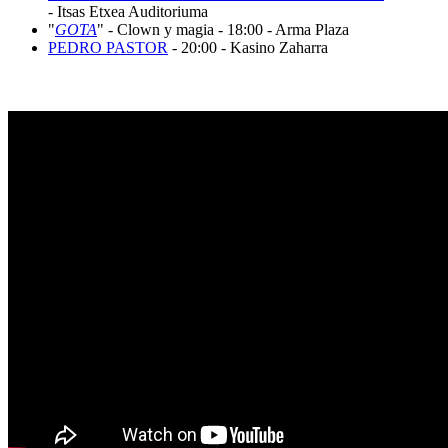
- Itsas Etxea Auditoriuma
"
GOTA
" - Clown y magia - 18:00 - Arma Plaza
PEDRO PASTOR
- 20:00 - Kasino Zaharra