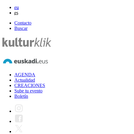
eu
es
Contacto
Buscar
AGENDA
Actualidad
CREACIONES
Sube tu evento
Boletín