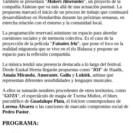
También se presentará "
Makers Itinerantes
", un proyecto de la
compañía Alakran que va más allá de una actuación puntual. La
propuesta marcará el inicio de un proceso de trabajo que continuará
desarrollándose en Hondarribia durante las próximas semanas, en
estrecha relación con el entorno y la comunidad local.
La programación reservará asimismo un espacio para abordar
cuestiones sociales y de memoria colectiva. Es el caso de la
proyección de la película "
Faisaien Irla
", que pone el foco en la
realidad migratoria que se vive en el río Bidasoa y propone un
espacio para la reflexión compartida.
La música tendrá una presencia destacada a lo largo del festival.
Desde Euskal Herria llegarán propuestas como "
IOI
" de Haatik,
Amaia Miranda
,
Amorante
,
Gailu
y
Lukiek
, artistas que
representan diferentes sensibilidades y lenguajes musicales.
A ellos se sumarán nombres procedentes de otros territorios, como
"
GOTA
", el espectáculo de magia de Txema Muñoz, el blues
psicodélico de
Guadalupe Plata
, el folclore contemporáneo de
Lorena Álvarez
o las canciones de marcado compromiso social de
Pedro Pastor
.
PROGRAMA: