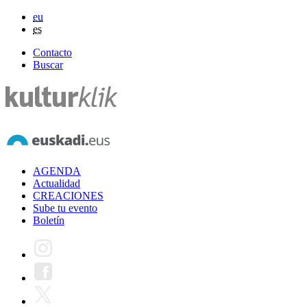
eu
es
Contacto
Buscar
AGENDA
Actualidad
CREACIONES
Sube tu evento
Boletín