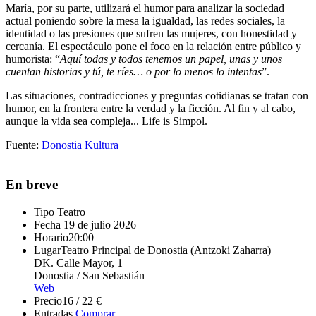
María, por su parte, utilizará el humor para analizar la sociedad
actual poniendo sobre la mesa la igualdad, las redes sociales, la
identidad o las presiones que sufren las mujeres, con honestidad y
cercanía. El espectáculo pone el foco en la relación entre público y
humorista: “
Aquí todas y todos tenemos un papel, unas y unos
cuentan historias y tú, te ríes… o por lo menos lo intentas
”.
Las situaciones, contradicciones y preguntas cotidianas se tratan con
humor, en la frontera entre la verdad y la ficción. Al fin y al cabo,
aunque la vida sea compleja... Life is Simpol.
Fuente:
Donostia Kultura
En breve
Tipo
Teatro
Fecha
19 de julio 2026
Horario
20:00
Lugar
Teatro Principal de Donostia (Antzoki Zaharra)
DK. Calle Mayor, 1
Donostia / San Sebastián
Web
Precio
16 / 22 €
Entradas
Comprar