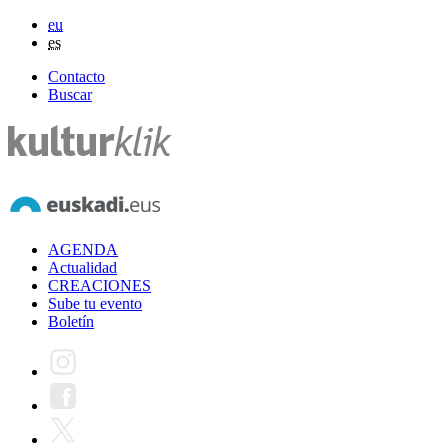
eu
es
Contacto
Buscar
AGENDA
Actualidad
CREACIONES
Sube tu evento
Boletín