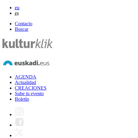
eu
es
Contacto
Buscar
AGENDA
Actualidad
CREACIONES
Sube tu evento
Boletín