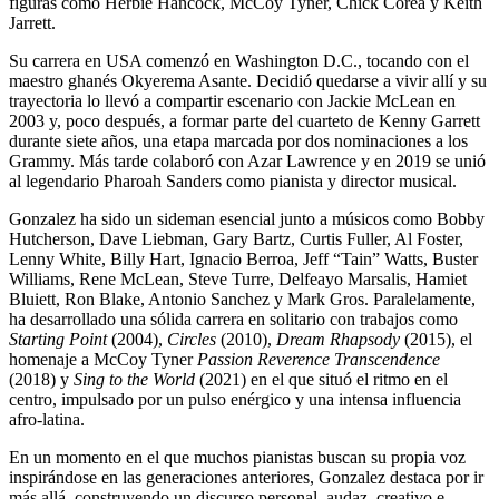
figuras como Herbie Hancock, McCoy Tyner, Chick Corea y Keith
Jarrett.
Su carrera en USA comenzó en Washington D.C., tocando con el
maestro ghanés Okyerema Asante. Decidió quedarse a vivir allí y su
trayectoria lo llevó a compartir escenario con Jackie McLean en
2003 y, poco después, a formar parte del cuarteto de Kenny Garrett
durante siete años, una etapa marcada por dos nominaciones a los
Grammy. Más tarde colaboró con Azar Lawrence y en 2019 se unió
al legendario Pharoah Sanders como pianista y director musical.
Gonzalez ha sido un sideman esencial junto a músicos como Bobby
Hutcherson, Dave Liebman, Gary Bartz, Curtis Fuller, Al Foster,
Lenny White, Billy Hart, Ignacio Berroa, Jeff “Tain” Watts, Buster
Williams, Rene McLean, Steve Turre, Delfeayo Marsalis, Hamiet
Bluiett, Ron Blake, Antonio Sanchez y Mark Gros. Paralelamente,
ha desarrollado una sólida carrera en solitario con trabajos como
Starting Point
(2004),
Circles
(2010),
Dream Rhapsody
(2015), el
homenaje a McCoy Tyner
Passion Reverence Transcendence
(2018) y
Sing to the World
(2021) en el que situó el ritmo en el
centro, impulsado por un pulso enérgico y una intensa influencia
afro-latina.
En un momento en el que muchos pianistas buscan su propia voz
inspirándose en las generaciones anteriores, Gonzalez destaca por ir
más allá, construyendo un discurso personal, audaz, creativo e