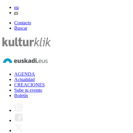
eu
es
Contacto
Buscar
AGENDA
Actualidad
CREACIONES
Sube tu evento
Boletín