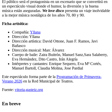
El público será el protagonista en un escenario que se convertirá en
un espectáculo visual donde el humor, la diversión y la buena
música están aseguradas.
We love disco
presenta un viaje inolvidable
a la mejor música nostálgica de los años 70, 80 y 90.
Ficha artísitica:
Compañía:
Yllana
Dirección: Yllana
Dirección artística: David Ottone, Juan F. Ramos, Javi
Bañasco
Dirección musical: Marc Álvarez
Cuerpo de baile: Zaira Buitrón, Manuel Sanz,Sara Salaberry,
Eva Hernández, Dito Castro, Irán Alegría
Intérpretes y cantantes: Enrique Sequero, Eva Mª Cortés,
Manuel Bartoll, Claudia Molina, Jose Pardial
Este espectáculo forma parte de la
Programación de Primavera-
Verano 2026
en la Red Municipal de Teatros.
Fuente:
vitoria-gasteiz.org
En breve