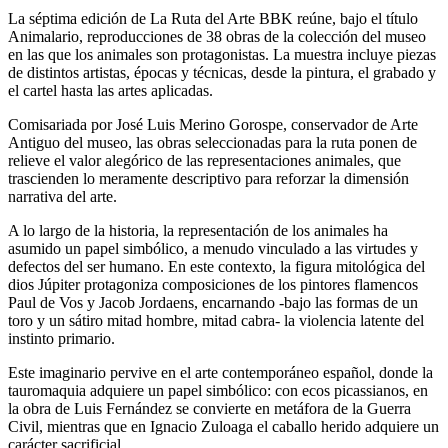
La séptima edición de
La Ruta del Arte BBK
reúne, bajo el título
Animalario,
reproducciones de 38 obras de la colección del museo
en las que los animales son protagonistas. La muestra incluye piezas
de distintos artistas, épocas y técnicas, desde la pintura, el grabado y
el cartel hasta las artes aplicadas.
Comisariada por
José Luis Merino Gorospe,
conservador de Arte
Antiguo del museo, las obras seleccionadas para la ruta ponen de
relieve el valor alegórico de las representaciones animales, que
trascienden lo meramente descriptivo para reforzar la dimensión
narrativa del arte.
A lo largo de la historia, la representación de los animales ha
asumido un papel simbólico, a menudo vinculado a las virtudes y
defectos del ser humano. En este contexto, la figura mitológica del
dios Júpiter protagoniza composiciones de los pintores flamencos
Paul de Vos
y
Jacob Jordaens
, encarnando -bajo las formas de un
toro y un sátiro mitad hombre, mitad cabra- la violencia latente del
instinto primario.
Este imaginario pervive en el arte contemporáneo español, donde la
tauromaquia adquiere un papel simbólico: con ecos picassianos, en
la obra de
Luis Fernández
se convierte en metáfora de la Guerra
Civil, mientras que en
Ignacio Zuloaga
el caballo herido adquiere un
carácter sacrificial.