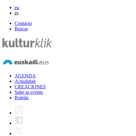
eu
es
Contacto
Buscar
AGENDA
Actualidad
CREACIONES
Sube tu evento
Boletín