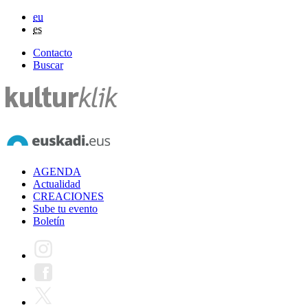
eu
es
Contacto
Buscar
AGENDA
Actualidad
CREACIONES
Sube tu evento
Boletín