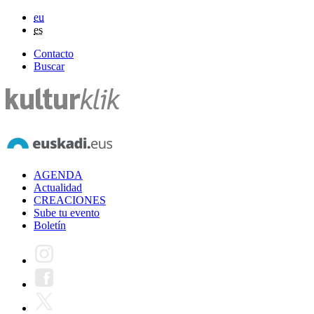
eu
es
Contacto
Buscar
AGENDA
Actualidad
CREACIONES
Sube tu evento
Boletín