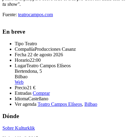
tu show".
Fuente:
teatrocampos.com
En breve
Tipo
Teatro
Compañía
Producciones Casanz
Fecha
22 de agosto 2026
Horario
22:00
Lugar
Teatro Campos Elíseos
Bertendona, 5
Bilbao
Web
Precio
21 €
Entradas
Comprar
Idioma
Castellano
Ver agenda
Teatro Campos Elíseos
,
Bilbao
Dónde
Sobre Kulturklik