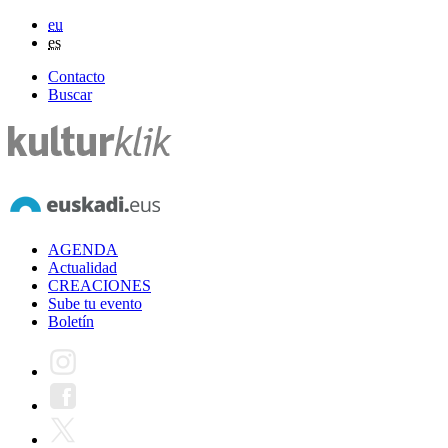
eu
es
Contacto
Buscar
AGENDA
Actualidad
CREACIONES
Sube tu evento
Boletín