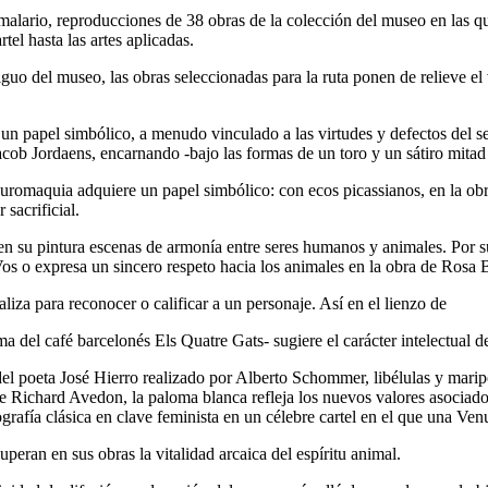
malario,
reproducciones de 38 obras de la colección del museo en las qu
rtel hasta las artes aplicadas.
uo del museo, las obras seleccionadas para la ruta ponen de relieve el 
o un papel simbólico, a menudo vinculado a las virtudes y defectos del se
acob Jordaens
, encarnando -bajo las formas de un toro y un sátiro mitad 
auromaquia adquiere un papel simbólico: con ecos picassianos, en la ob
 sacrificial.
en su pintura escenas de armonía entre seres humanos y animales. Por su
Vos
o expresa un sincero respeto hacia los animales en la obra de
Rosa 
liza para reconocer o calificar a un personaje. Así en el lienzo de
 del café barcelonés Els Quatre Gats- sugiere el carácter intelectual de 
del poeta José Hierro realizado por
Alberto Schommer,
libélulas y marip
de
Richard Avedon,
la paloma blanca refleja los nuevos valores asociados
ografía clásica en clave feminista en un célebre cartel en el que una Ve
uperan en sus obras la vitalidad arcaica del espíritu animal.