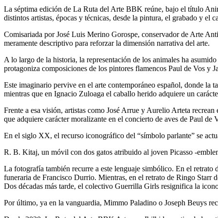
La séptima edición de
La Ruta del Arte BBK
reúne, bajo el título
Ani
distintos artistas, épocas y técnicas, desde la pintura, el grabado y el ca
Comisariada por
José Luis Merino Gorospe,
conservador de Arte Antig
meramente descriptivo para reforzar la dimensión narrativa del arte.
A lo largo de la historia, la representación de los animales ha asumid
protagoniza composiciones de los pintores flamencos
Paul de Vos
y
J
Este imaginario pervive en el arte contemporáneo español, donde la t
mientras que en
Ignacio Zuloaga
el caballo herido adquiere un carácter
Frente a esa visión, artistas como
José Arrue
y
Aurelio Arteta
recrean 
que adquiere carácter moralizante en el concierto de aves de
Paul de 
En el siglo XX, el recurso iconográfico del “símbolo parlante” se actua
R. B. Kitaj
, un móvil con dos gatos atribuido al joven Picasso -emblema
La fotografía también recurre a este lenguaje simbólico. En el retrato 
funeraria de
Francisco Durrio.
Mientras, en el retrato de Ringo Starr 
Dos décadas más tarde, el colectivo
Guerrilla Girls
resignifica la icon
Por último, ya en la vanguardia,
Mimmo Paladino
o
Joseph Beuys
rec