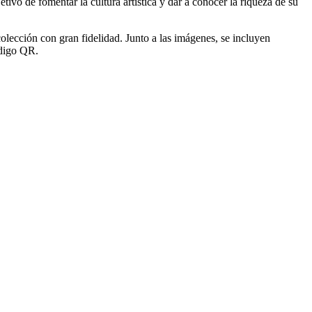
vo de fomentar la cultura artística y dar a conocer la riqueza de su
olección con gran fidelidad. Junto a las imágenes, se incluyen
ódigo QR.