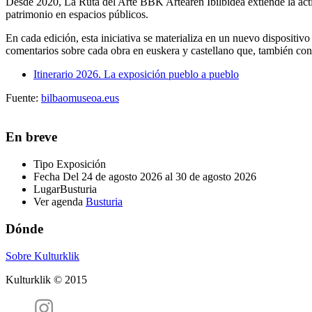
Desde 2020, La Ruta del Arte BBK Artearen Ibilbidea extiende la activ
patrimonio en espacios públicos.
En cada edición, esta iniciativa se materializa en un nuevo dispositiv
comentarios sobre cada obra en euskera y castellano que, también con
Itinerario 2026. La exposición pueblo a pueblo
Fuente:
bilbaomuseoa.eus
En breve
Tipo
Exposición
Fecha
Del 24 de agosto 2026 al 30 de agosto 2026
Lugar
Busturia
Ver agenda
Busturia
Dónde
Sobre Kulturklik
Kulturklik © 2015