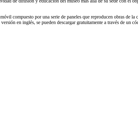
idad de difusión y educación del museo más allá de su sede con el objeti
o móvil compuesto por una serie de paneles que reproducen obras de la c
 versión en inglés, se pueden descargar gratuitamente a través de un c