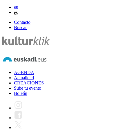
eu
es
Contacto
Buscar
AGENDA
Actualidad
CREACIONES
Sube tu evento
Boletín