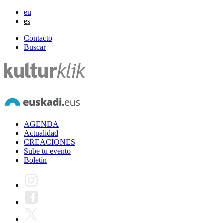
eu
es
Contacto
Buscar
AGENDA
Actualidad
CREACIONES
Sube tu evento
Boletín