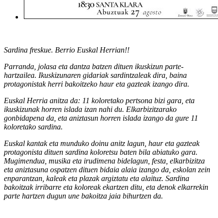
Sardina freskue. Berrio Euskal Herrian!!
Parranda, jolasa eta dantza batzen dituen ikuskizun parte-
hartzailea. Ikuskizunaren gidariak sardintzaleak dira, baina
protagonistak herri bakoitzeko haur eta gazteak izango dira.
Euskal Herria anitza da: 11 koloretako pertsona bizi gara, eta
ikuskizunak horren islada izan nahi du. Elkarbizitzarako
gonbidapena da, eta aniztasun horren islada izango da gure 11
koloretako sardina.
Euskal kantak eta munduko doinu anitz lagun, haur eta gazteak
protagonista dituen sardina koloretsu baten bila abiatuko gara.
Mugimendua, musika eta irudimena bidelagun, festa, elkarbizitza
eta aniztasuna ospatzen dituen bidaia alaia izango da, eskolan zein
enparantzan, kaleak eta plazak argiztatu eta alaituz. Sardina
bakoitzak irribarre eta koloreak ekartzen ditu, eta denok elkarrekin
parte hartzen dugun une bakoitza jaia bihurtzen da.