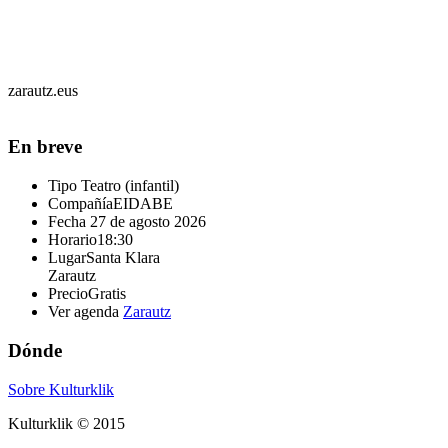
zarautz.eus
En breve
Tipo
Teatro (infantil)
Compañía
EIDABE
Fecha
27 de agosto 2026
Horario
18:30
Lugar
Santa Klara
Zarautz
Precio
Gratis
Ver agenda
Zarautz
Dónde
Sobre Kulturklik
Kulturklik © 2015