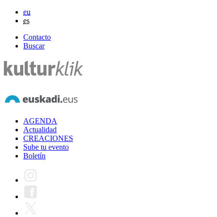
eu
es
Contacto
Buscar
AGENDA
Actualidad
CREACIONES
Sube tu evento
Boletín