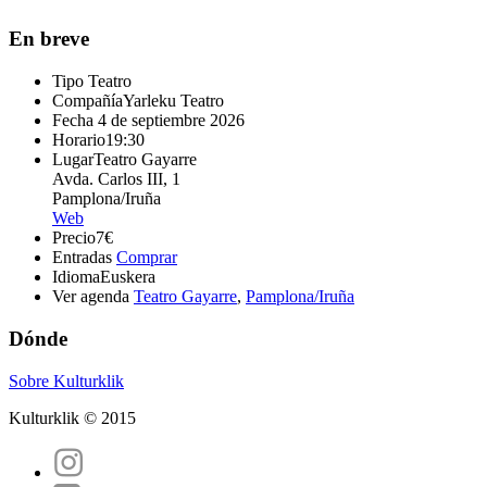
En breve
Tipo
Teatro
Compañía
Yarleku Teatro
Fecha
4 de septiembre 2026
Horario
19:30
Lugar
Teatro Gayarre
Avda. Carlos III, 1
Pamplona/Iruña
Web
Precio
7€
Entradas
Comprar
Idioma
Euskera
Ver agenda
Teatro Gayarre
,
Pamplona/Iruña
Dónde
Sobre Kulturklik
Kulturklik © 2015