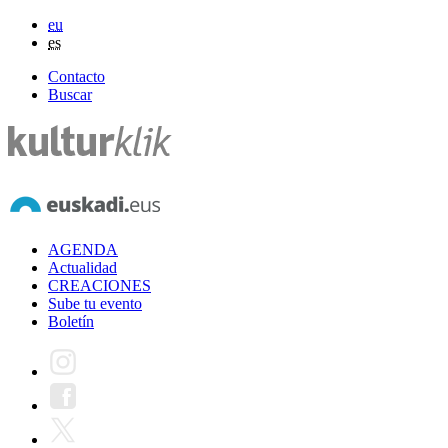
eu
es
Contacto
Buscar
AGENDA
Actualidad
CREACIONES
Sube tu evento
Boletín