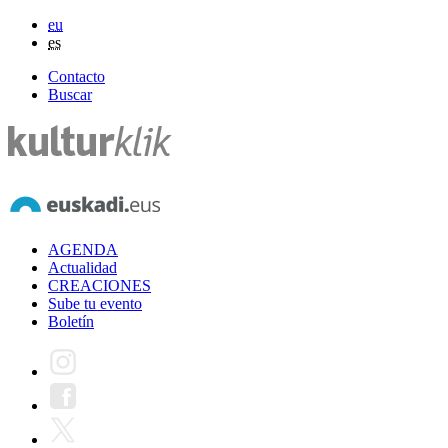
eu
es
Contacto
Buscar
AGENDA
Actualidad
CREACIONES
Sube tu evento
Boletín