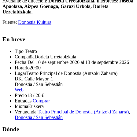
Ayudante de dirección:
Dorleta Urretabizkaia.
Intérpretes:
Joseba
Apaolaza, Aizpea Goenaga, Garazi Urkola, Dorleta
Urretabizkaia
.
Fuente:
Donostia Kultura
En breve
Tipo
Teatro
Compañía
Dorleta Urretabizkaia
Fecha
Del 10 de septiembre 2026 al 13 de septiembre 2026
Horario
20:00
Lugar
Teatro Principal de Donostia (Antzoki Zaharra)
DK. Calle Mayor, 1
Donostia / San Sebastián
Web
Precio
18 / 26 €
Entradas
Comprar
Idioma
Euskera
Ver agenda
Teatro Principal de Donostia (Antzoki Zaharra)
,
Donostia / San Sebastián
Dónde