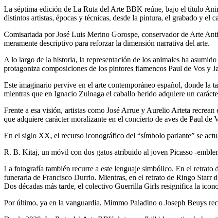
La séptima edición de
La Ruta del Arte BBK
reúne, bajo el título
Ani
distintos artistas, épocas y técnicas, desde la pintura, el grabado y el ca
Comisariada por
José Luis Merino Gorospe,
conservador de Arte Antig
meramente descriptivo para reforzar la dimensión narrativa del arte.
A lo largo de la historia, la representación de los animales ha asumid
protagoniza composiciones de los pintores flamencos
Paul de Vos
y
J
Este imaginario pervive en el arte contemporáneo español, donde la t
mientras que en
Ignacio Zuloaga
el caballo herido adquiere un carácter
Frente a esa visión, artistas como
José Arrue
y
Aurelio Arteta
recrean 
que adquiere carácter moralizante en el concierto de aves de
Paul de 
En el siglo XX, el recurso iconográfico del “símbolo parlante” se actua
R. B. Kitaj
, un móvil con dos gatos atribuido al joven Picasso -emblema
La fotografía también recurre a este lenguaje simbólico. En el retrato 
funeraria de
Francisco Durrio.
Mientras, en el retrato de Ringo Starr 
Dos décadas más tarde, el colectivo
Guerrilla Girls
resignifica la icon
Por último, ya en la vanguardia,
Mimmo Paladino
o
Joseph Beuys
rec