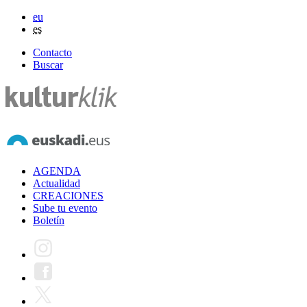
eu
es
Contacto
Buscar
AGENDA
Actualidad
CREACIONES
Sube tu evento
Boletín