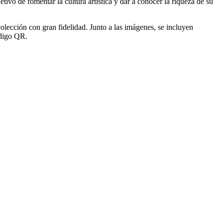
vo de fomentar la cultura artística y dar a conocer la riqueza de su
olección con gran fidelidad. Junto a las imágenes, se incluyen
ódigo QR.