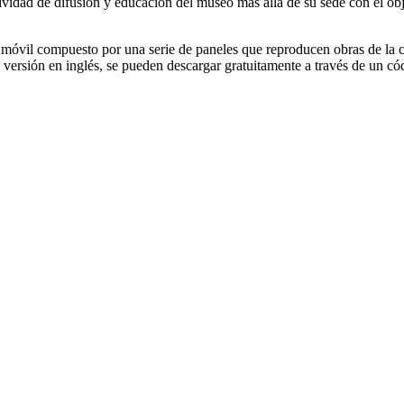
idad de difusión y educación del museo más allá de su sede con el objeti
o móvil compuesto por una serie de paneles que reproducen obras de la c
 versión en inglés, se pueden descargar gratuitamente a través de un c