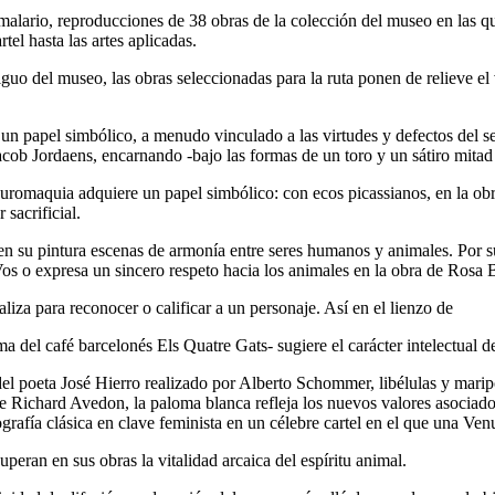
malario,
reproducciones de 38 obras de la colección del museo en las qu
rtel hasta las artes aplicadas.
uo del museo, las obras seleccionadas para la ruta ponen de relieve el 
o un papel simbólico, a menudo vinculado a las virtudes y defectos del se
acob Jordaens
, encarnando -bajo las formas de un toro y un sátiro mitad 
auromaquia adquiere un papel simbólico: con ecos picassianos, en la ob
 sacrificial.
en su pintura escenas de armonía entre seres humanos y animales. Por su
Vos
o expresa un sincero respeto hacia los animales en la obra de
Rosa 
liza para reconocer o calificar a un personaje. Así en el lienzo de
 del café barcelonés Els Quatre Gats- sugiere el carácter intelectual de 
del poeta José Hierro realizado por
Alberto Schommer,
libélulas y marip
de
Richard Avedon,
la paloma blanca refleja los nuevos valores asociados
ografía clásica en clave feminista en un célebre cartel en el que una Ve
uperan en sus obras la vitalidad arcaica del espíritu animal.