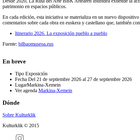
Desde 2020, La Ruta del Arte BBK Artearen Ibilbidea extiende la activ
patrimonio en espacios públicos.
En cada edición, esta iniciativa se materializa en un nuevo dispositiv
comentarios sobre cada obra en euskera y castellano que, también con
Itinerario 2026. La exposición pueblo a pueblo
Fuente:
bilbaomuseoa.eus
En breve
Tipo
Exposición
Fecha
Del 21 de septiembre 2026 al 27 de septiembre 2026
Lugar
Markina-Xemein
Ver agenda
Markina-Xemein
Dónde
Sobre Kulturklik
Kulturklik © 2015