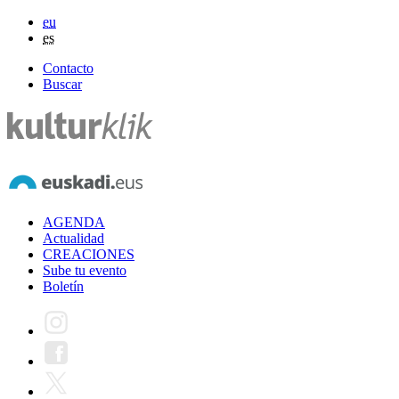
eu
es
Contacto
Buscar
AGENDA
Actualidad
CREACIONES
Sube tu evento
Boletín