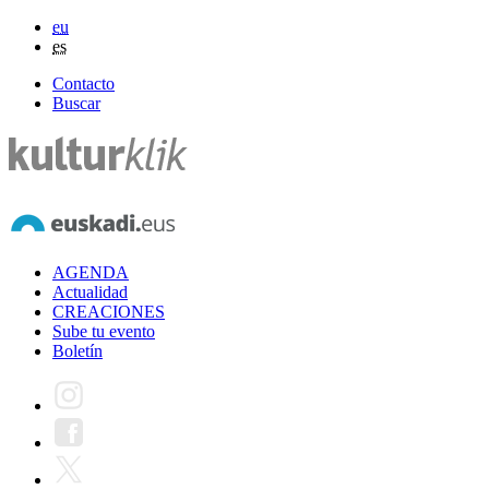
eu
es
Contacto
Buscar
AGENDA
Actualidad
CREACIONES
Sube tu evento
Boletín