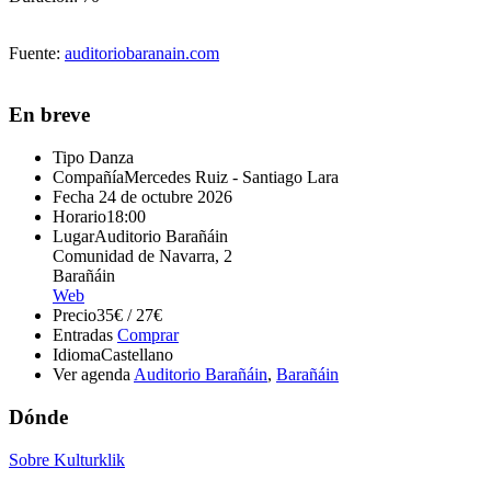
Fuente:
auditoriobaranain.com
En breve
Tipo
Danza
Compañía
Mercedes Ruiz - Santiago Lara
Fecha
24 de octubre 2026
Horario
18:00
Lugar
Auditorio Barañáin
Comunidad de Navarra, 2
Barañáin
Web
Precio
35€ / 27€
Entradas
Comprar
Idioma
Castellano
Ver agenda
Auditorio Barañáin
,
Barañáin
Dónde
Sobre Kulturklik