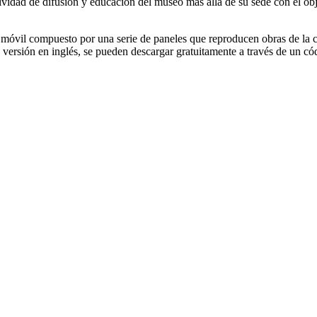
idad de difusión y educación del museo más allá de su sede con el objeti
o móvil compuesto por una serie de paneles que reproducen obras de la c
 versión en inglés, se pueden descargar gratuitamente a través de un c