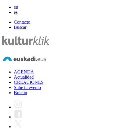
eu
es
Contacto
Buscar
AGENDA
Actualidad
CREACIONES
Sube tu evento
Boletín