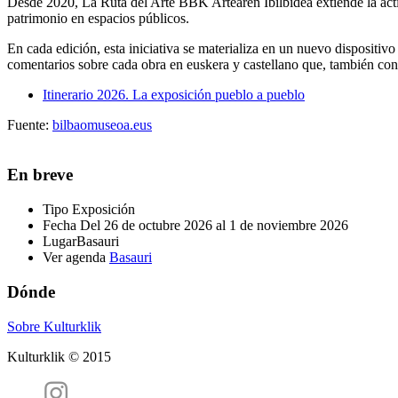
Desde 2020, La Ruta del Arte BBK Artearen Ibilbidea extiende la activ
patrimonio en espacios públicos.
En cada edición, esta iniciativa se materializa en un nuevo dispositiv
comentarios sobre cada obra en euskera y castellano que, también con
Itinerario 2026. La exposición pueblo a pueblo
Fuente:
bilbaomuseoa.eus
En breve
Tipo
Exposición
Fecha
Del 26 de octubre 2026 al 1 de noviembre 2026
Lugar
Basauri
Ver agenda
Basauri
Dónde
Sobre Kulturklik
Kulturklik © 2015