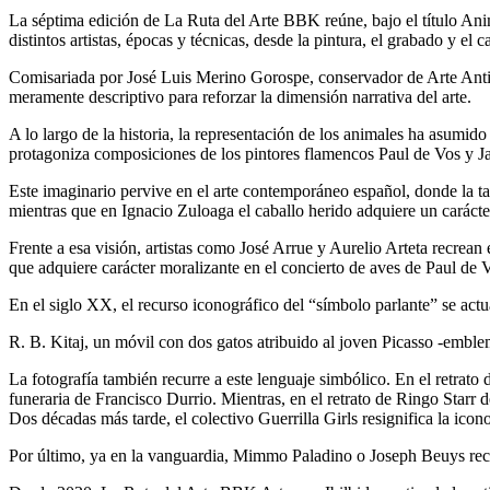
La séptima edición de
La Ruta del Arte BBK
reúne, bajo el título
Ani
distintos artistas, épocas y técnicas, desde la pintura, el grabado y el ca
Comisariada por
José Luis Merino Gorospe,
conservador de Arte Antig
meramente descriptivo para reforzar la dimensión narrativa del arte.
A lo largo de la historia, la representación de los animales ha asumid
protagoniza composiciones de los pintores flamencos
Paul de Vos
y
J
Este imaginario pervive en el arte contemporáneo español, donde la t
mientras que en
Ignacio Zuloaga
el caballo herido adquiere un carácter
Frente a esa visión, artistas como
José Arrue
y
Aurelio Arteta
recrean 
que adquiere carácter moralizante en el concierto de aves de
Paul de 
En el siglo XX, el recurso iconográfico del “símbolo parlante” se actua
R. B. Kitaj
, un móvil con dos gatos atribuido al joven Picasso -emblema
La fotografía también recurre a este lenguaje simbólico. En el retrato 
funeraria de
Francisco Durrio.
Mientras, en el retrato de Ringo Starr 
Dos décadas más tarde, el colectivo
Guerrilla Girls
resignifica la icon
Por último, ya en la vanguardia,
Mimmo Paladino
o
Joseph Beuys
rec