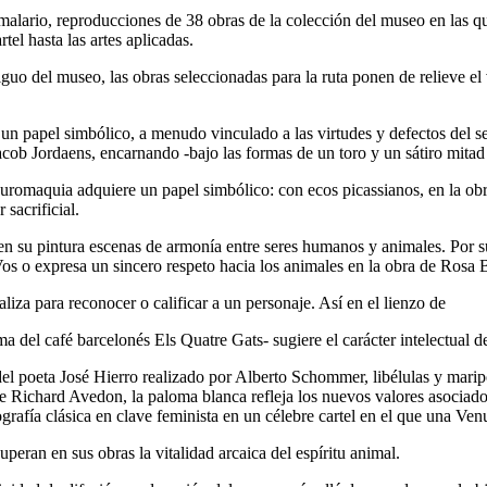
malario,
reproducciones de 38 obras de la colección del museo en las qu
rtel hasta las artes aplicadas.
uo del museo, las obras seleccionadas para la ruta ponen de relieve el 
o un papel simbólico, a menudo vinculado a las virtudes y defectos del se
acob Jordaens
, encarnando -bajo las formas de un toro y un sátiro mitad 
auromaquia adquiere un papel simbólico: con ecos picassianos, en la ob
 sacrificial.
en su pintura escenas de armonía entre seres humanos y animales. Por su
Vos
o expresa un sincero respeto hacia los animales en la obra de
Rosa 
liza para reconocer o calificar a un personaje. Así en el lienzo de
 del café barcelonés Els Quatre Gats- sugiere el carácter intelectual de 
del poeta José Hierro realizado por
Alberto Schommer,
libélulas y marip
de
Richard Avedon,
la paloma blanca refleja los nuevos valores asociados
ografía clásica en clave feminista en un célebre cartel en el que una Ve
uperan en sus obras la vitalidad arcaica del espíritu animal.