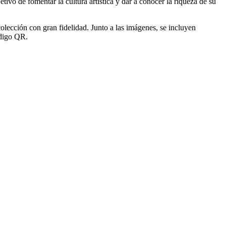
vo de fomentar la cultura artística y dar a conocer la riqueza de su
olección con gran fidelidad. Junto a las imágenes, se incluyen
ódigo QR.