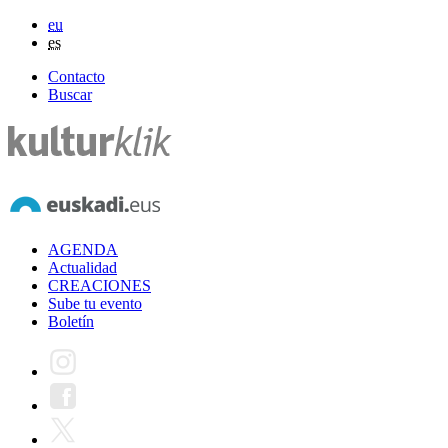
eu
es
Contacto
Buscar
AGENDA
Actualidad
CREACIONES
Sube tu evento
Boletín