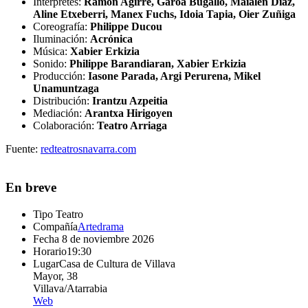
Intérpretes:
Ramon Agirre, Garoa Bugallo, Maialen Diaz,
Aline Etxeberri, Manex Fuchs, Idoia Tapia, Oier Zuñiga
Coreografía:
Philippe Ducou
Iluminación:
Acrónica
Música:
Xabier Erkizia
Sonido:
Philippe Barandiaran, Xabier Erkizia
Producción:
Iasone Parada, Argi Perurena, Mikel
Unamuntzaga
Distribución:
Irantzu Azpeitia
Mediación:
Arantxa Hirigoyen
Colaboración:
Teatro Arriaga
Fuente:
redteatrosnavarra.com
En breve
Tipo
Teatro
Compañía
Artedrama
Fecha
8 de noviembre 2026
Horario
19:30
Lugar
Casa de Cultura de Villava
Mayor, 38
Villava/Atarrabia
Web