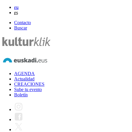
eu
es
Contacto
Buscar
AGENDA
Actualidad
CREACIONES
Sube tu evento
Boletín