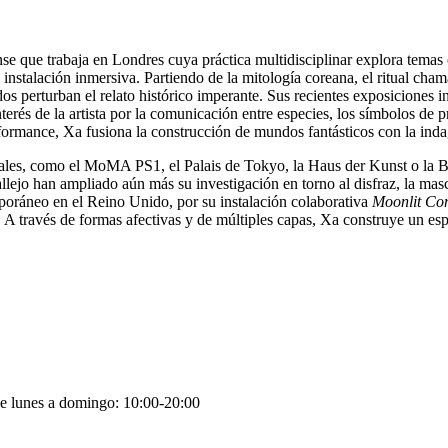
 que trabaja en Londres cuya práctica multidisciplinar explora temas co
a instalación inmersiva. Partiendo de la mitología coreana, el ritual cha
os perturban el relato histórico imperante. Sus recientes exposiciones 
és de la artista por la comunicación entre especies, los símbolos de pro
a performance, Xa fusiona la construcción de mundos fantásticos con la inda
onales, como el MoMA PS1, el Palais de Tokyo, la Haus der Kunst o la 
lejo han ampliado aún más su investigación en torno al disfraz, la mas
poráneo en el Reino Unido, por su instalación colaborativa
Moonlit Con
 A través de formas afectivas y de múltiples capas, Xa construye un es
de lunes a domingo: 10:00-20:00