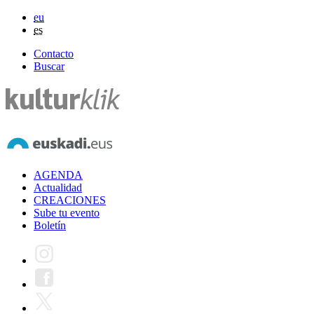
eu
es
Contacto
Buscar
AGENDA
Actualidad
CREACIONES
Sube tu evento
Boletín