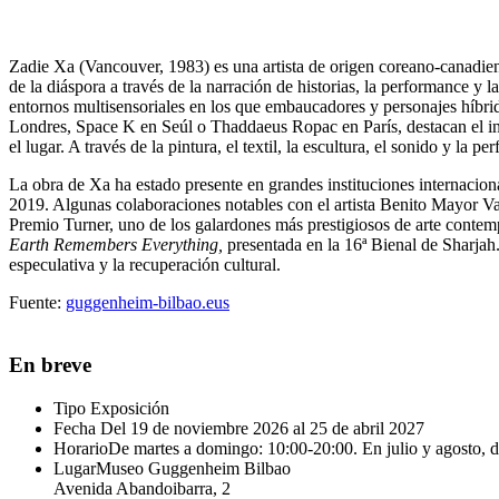
Zadie Xa (Vancouver, 1983) es una artista de origen coreano-canadiense
de la diáspora a través de la narración de historias, la performance y l
entornos multisensoriales en los que embaucadores y personajes híbrid
Londres, Space K en Seúl o Thaddaeus Ropac en París, destacan el inter
el lugar. A través de la pintura, el textil, la escultura, el sonido y l
La obra de Xa ha estado presente en grandes instituciones internaci
2019. Algunas colaboraciones notables con el artista Benito Mayor Val
Premio Turner, uno de los galardones más prestigiosos de arte contem
Earth Remembers Everything,
presentada en la 16ª Bienal de Sharjah.
especulativa y la recuperación cultural.
Fuente:
guggenheim-bilbao.eus
En breve
Tipo
Exposición
Fecha
Del 19 de noviembre 2026 al 25 de abril 2027
Horario
De martes a domingo: 10:00-20:00. En julio y agosto, 
Lugar
Museo Guggenheim Bilbao
Avenida Abandoibarra, 2