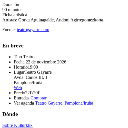
Duración
90 minutos
Ficha artística
Artistas: Gorka Aguinagalde, Andoni Agirregomezkorta.
Fuente:
teatrogayarre.com
En breve
Tipo
Teatro
Fecha
22 de noviembre 2026
Horario
19:00
Lugar
Teatro Gayarre
Avda. Carlos III, 1
Pamplona/Iruña
Web
Precio
22€/20€
Entradas
Comprar
Ver agenda
Teatro Gayarre
,
Pamplona/Iruña
Dónde
Sobre Kulturklik