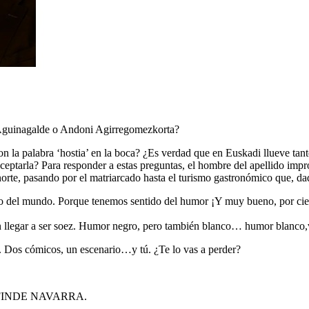
Aguinagalde o Andoni Agirregomezkorta?
la palabra ‘hostia’ en la boca? ¿Es verdad que en Euskadi llueve tant
 aceptarla? Para responder a estas preguntas, el hombre del apellido i
 norte, pasando por el matriarcado hasta el turismo gastronómico que, da
o del mundo. Porque tenemos sentido del humor ¡Y muy bueno, por c
 sin llegar a ser soez. Humor negro, pero también blanco… humor blanco,
. Dos cómicos, un escenario…y tú. ¿Te lo vas a perder?
INDE NAVARRA.