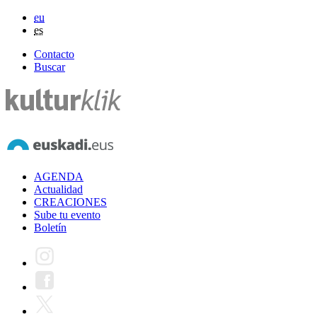
eu
es
Contacto
Buscar
AGENDA
Actualidad
CREACIONES
Sube tu evento
Boletín