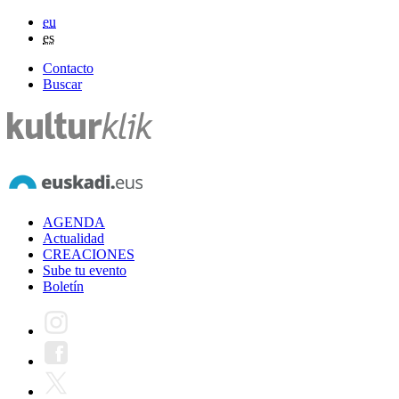
eu
es
Contacto
Buscar
AGENDA
Actualidad
CREACIONES
Sube tu evento
Boletín