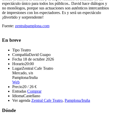
espectáculo único para todos los públicos.. David hace diálogos y
no monólogos, porque sus actuaciones son auténticos intercambios
de impresiones con los espectadores. Es y será un espectáculo
¡divertido y sorprendente!
Fuente:
zentralpamplona.com
En breve
Tipo
Teatro
Compañía
David Guapo
Fecha
18 de octubre 2026
Horario
20:00
Lugar
Zentral Cafe Teatro
Mercado, s/n
Pamplona/Iruña
Web
Precio
20 / 26 €
Entradas
Comprar
Idioma
Castellano
Ver agenda
Zentral Cafe Teatro
,
Pamplona/Iruña
Dónde