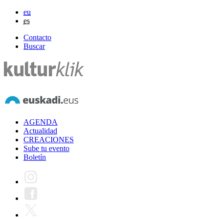
eu
es
Contacto
Buscar
AGENDA
Actualidad
CREACIONES
Sube tu evento
Boletín