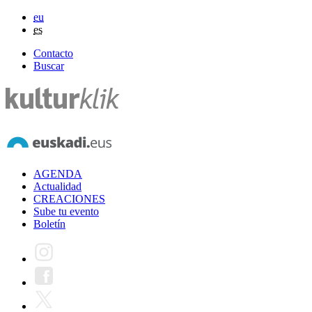
eu
es
Contacto
Buscar
AGENDA
Actualidad
CREACIONES
Sube tu evento
Boletín