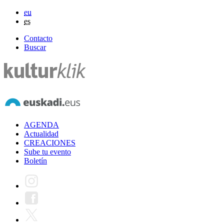
eu
es
Contacto
Buscar
AGENDA
Actualidad
CREACIONES
Sube tu evento
Boletín