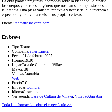
La obra
plantea preguntas incómodas sobre la identidad, lo binario,
los cuerpos y los roles de género que nos han sido impuestos desde
la infancia. Una pieza valiente, reflexiva y necesaria, que interpela al
espectador y lo invita a revisar sus propias certezas.
Fuente:
redteatrosnavarra.com
En breve
Tipo
Teatro
Compañía
Javier Liñera
Fecha
21 de febrero 2027
Horario
19:30
Lugar
Casa de Cultura de Villava
Mayor, 38
Villava/Atarrabia
Web
Precio
7 €
Entradas
Comprar
Idioma
Castellano
Ver agenda
Casa de Cultura de Villava
,
Villava/Atarrabia
Toda la información sobre el espectáculo >>