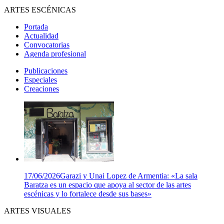
ARTES ESCÉNICAS
Portada
Actualidad
Convocatorias
Agenda profesional
Publicaciones
Especiales
Creaciones
17/06/2026
Garazi y Unai Lopez de Armentia: «La sala
Baratza es un espacio que apoya al sector de las artes
escénicas y lo fortalece desde sus bases»
ARTES VISUALES