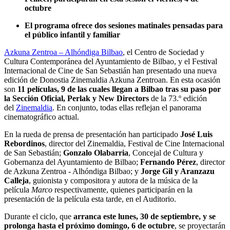
octubre
El programa ofrece dos sesiones matinales pensadas para
el público infantil y familiar
Azkuna Zentroa – Alhóndiga Bilbao
, el Centro de Sociedad y
Cultura Contemporánea del Ayuntamiento de Bilbao, y el Festival
Internacional de Cine de San Sebastián han presentado una nueva
edición de Donostia Zinemaldia Azkuna Zentroan. En esta ocasión
son
11 películas, 9 de las cuales llegan a Bilbao tras su paso por
la Sección Oficial, Perlak y New Directors
de la 73.º edición
del
Zinemaldia
. En conjunto, todas ellas reflejan el panorama
cinematográfico actual.
En la rueda de prensa de presentación han participado
José Luis
Rebordinos
, director del Zinemaldia, Festival de Cine Internacional
de San Sebastián;
Gonzalo Olabarria
, Concejal de Cultura y
Gobernanza del Ayuntamiento de Bilbao;
Fernando Pérez
, director
de Azkuna Zentroa - Alhóndiga Bilbao; y
Jorge Gil y Aranzazu
Calleja
, guionista y compositora y autora de la música de la
película
Marco
respectivamente, quienes participarán en la
presentación de la película esta tarde, en el Auditorio.
Durante el ciclo, que
arranca este lunes, 30 de septiembre, y se
prolonga hasta el próximo domingo, 6 de octubre
, se proyectarán