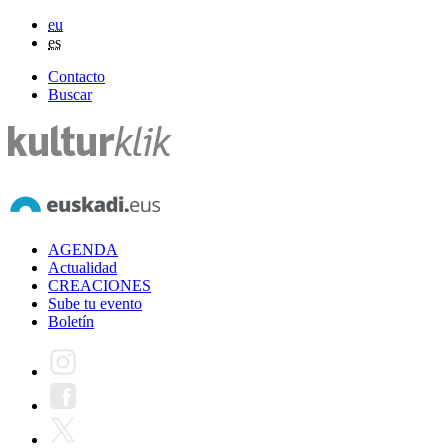
eu
es
Contacto
Buscar
AGENDA
Actualidad
CREACIONES
Sube tu evento
Boletín