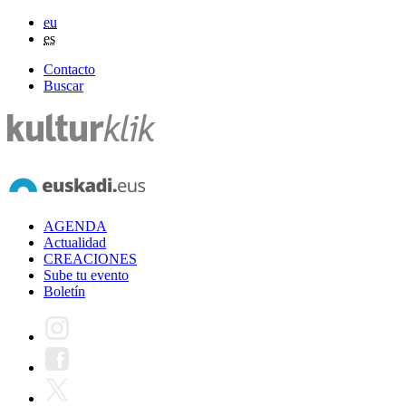
eu
es
Contacto
Buscar
AGENDA
Actualidad
CREACIONES
Sube tu evento
Boletín