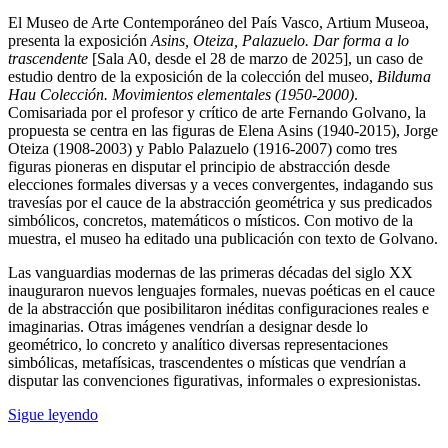
El Museo de Arte Contemporáneo del País Vasco, Artium Museoa,
presenta la exposición
Asins, Oteiza, Palazuelo. Dar forma a lo
trascendente
[Sala A0, desde el 28 de marzo de 2025], un caso de
estudio dentro de la exposición de la colección del museo,
Bilduma
Hau Colección. Movimientos elementales (1950-2000)
.
Comisariada por el profesor y crítico de arte Fernando Golvano, la
propuesta se centra en las figuras de Elena Asins (1940-2015), Jorge
Oteiza (1908-2003) y Pablo Palazuelo (1916-2007) como tres
figuras pioneras en disputar el principio de abstracción desde
elecciones formales diversas y a veces convergentes, indagando sus
travesías por el cauce de la abstracción geométrica y sus predicados
simbólicos, concretos, matemáticos o místicos. Con motivo de la
muestra, el museo ha editado una publicación con texto de Golvano.
Las vanguardias modernas de las primeras décadas del siglo XX
inauguraron nuevos lenguajes formales, nuevas poéticas en el cauce
de la abstracción que posibilitaron inéditas configuraciones reales e
imaginarias. Otras imágenes vendrían a designar desde lo
geométrico, lo concreto y analítico diversas representaciones
simbólicas, metafísicas, trascendentes o místicas que vendrían a
disputar las convenciones figurativas, informales o expresionistas.
Sigue leyendo