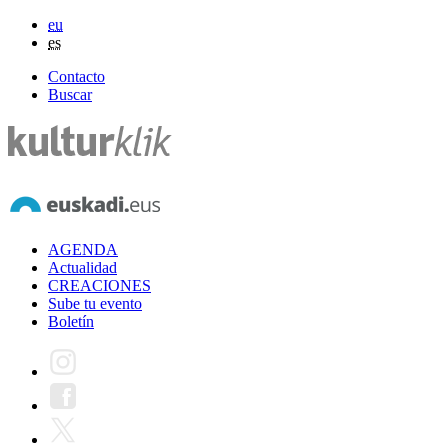
eu
es
Contacto
Buscar
AGENDA
Actualidad
CREACIONES
Sube tu evento
Boletín