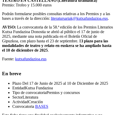
TEATRO EN CASTELLANO (Literatura dramática)
Premio: Trofeo y 15.000 euros
Podrán formularse posibles consultas relativas a los Premios y a las
bases a través de la dirección:
literatursariak@kutxafundazioa.eus
.
AVISO:
L
a convocatoria de la 58.ª edición de los Premios Literarios
Kutxa Fundazioa Donostia se abrió al público el 17 de junio de
2025, mediante una nota publicada en el
Boletín Oficial
de
Gipuzkoa, con plazo hasta el 23 de septiembre. E
l plazo para las
modalidades de teatro y relato en euskera se ha ampliado hasta
el 10 de diciembre de 2025
.
Fuente:
kutxafundazioa.eus
En breve
Plazo
Del 17 de Junio de 2025 al 10 de Diciembre de 2025
Entidad
Kutxa Fundazioa
Tipo de convocatoria
Premios y concursos
Sector
Literatura
Actividad
Creación
Convocatoria
BASES