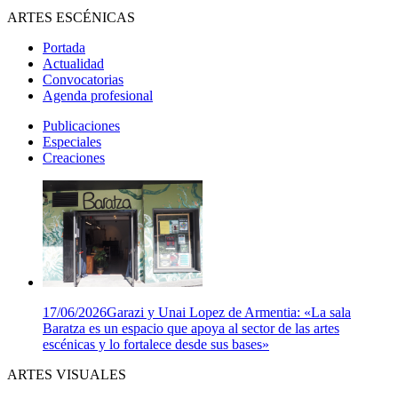
ARTES ESCÉNICAS
Portada
Actualidad
Convocatorias
Agenda profesional
Publicaciones
Especiales
Creaciones
17/06/2026
Garazi y Unai Lopez de Armentia: «La sala
Baratza es un espacio que apoya al sector de las artes
escénicas y lo fortalece desde sus bases»
ARTES VISUALES