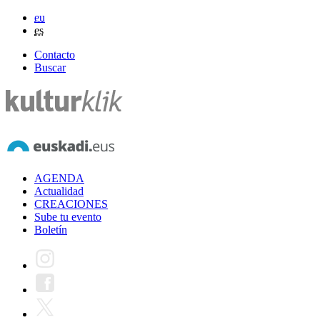
eu
es
Contacto
Buscar
AGENDA
Actualidad
CREACIONES
Sube tu evento
Boletín