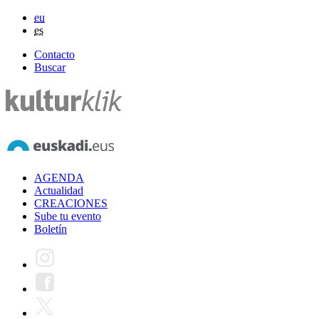
eu
es
Contacto
Buscar
AGENDA
Actualidad
CREACIONES
Sube tu evento
Boletín