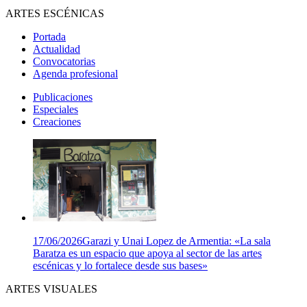
ARTES ESCÉNICAS
Portada
Actualidad
Convocatorias
Agenda profesional
Publicaciones
Especiales
Creaciones
17/06/2026
Garazi y Unai Lopez de Armentia: «La sala
Baratza es un espacio que apoya al sector de las artes
escénicas y lo fortalece desde sus bases»
ARTES VISUALES