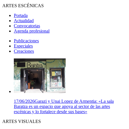
ARTES ESCÉNICAS
Portada
Actualidad
Convocatorias
Agenda profesional
Publicaciones
Especiales
Creaciones
17/06/2026
Garazi y Unai Lopez de Armentia: «La sala
Baratza es un espacio que apoya al sector de las artes
escénicas y lo fortalece desde sus bases»
ARTES VISUALES