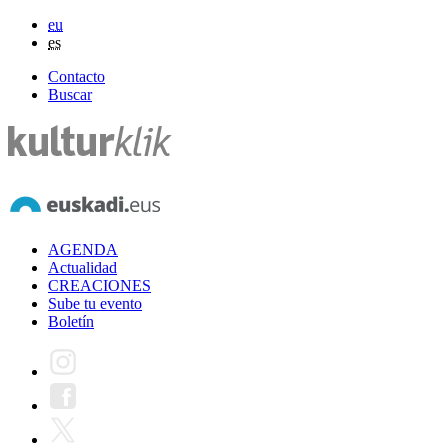
eu
es
Contacto
Buscar
AGENDA
Actualidad
CREACIONES
Sube tu evento
Boletín