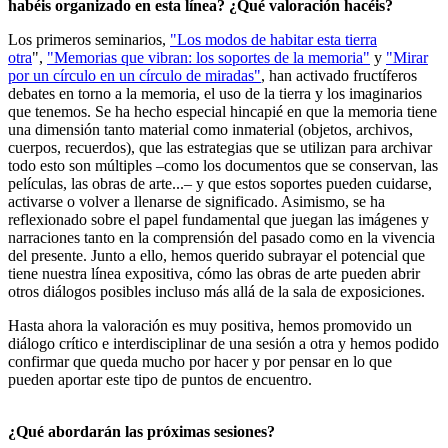
habéis organizado en esta línea? ¿Qué valoración hacéis?
Los primeros seminarios,
"Los modos de habitar esta tierra
otra
",
"Memorias que vibran: los soportes de la memoria"
y
"Mirar
por un círculo en un círculo de miradas"
, han activado fructíferos
debates en torno a la memoria, el uso de la tierra y los imaginarios
que tenemos. Se ha hecho especial hincapié en que la memoria tiene
una dimensión tanto material como inmaterial (objetos, archivos,
cuerpos, recuerdos), que las estrategias que se utilizan para archivar
todo esto son múltiples –como los documentos que se conservan, las
películas, las obras de arte...– y que estos soportes pueden cuidarse,
activarse o volver a llenarse de significado. Asimismo, se ha
reflexionado sobre el papel fundamental que juegan las imágenes y
narraciones tanto en la comprensión del pasado como en la vivencia
del presente. Junto a ello, hemos querido subrayar el potencial que
tiene nuestra línea expositiva, cómo las obras de arte pueden abrir
otros diálogos posibles incluso más allá de la sala de exposiciones.
Hasta ahora la valoración es muy positiva, hemos promovido un
diálogo crítico e interdisciplinar de una sesión a otra y hemos podido
confirmar que queda mucho por hacer y por pensar en lo que
pueden aportar este tipo de puntos de encuentro.
¿Qué abordarán las próximas sesiones?