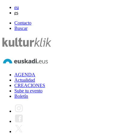
eu
es
Contacto
Buscar
AGENDA
Actualidad
CREACIONES
Sube tu evento
Boletín