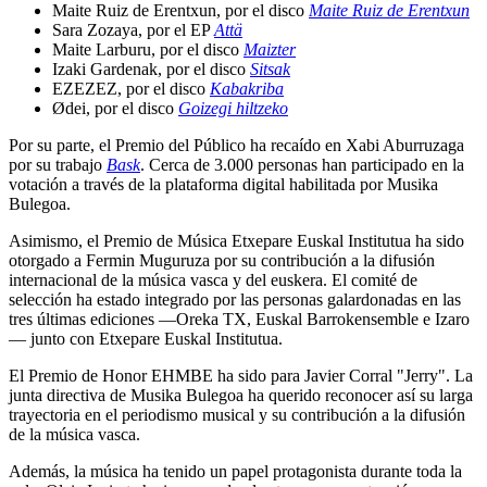
Maite Ruiz de Erentxun, por el disco
Maite Ruiz de Erentxun
Sara Zozaya, por el EP
Attä
Maite Larburu, por el disco
Maizter
Izaki Gardenak, por el disco
Sitsak
EZEZEZ, por el disco
Kabakriba
Ødei, por el disco
Goizegi hiltzeko
Por su parte, el Premio del Público ha recaído en Xabi Aburruzaga
por su trabajo
Bask
. Cerca de 3.000 personas han participado en la
votación a través de la plataforma digital habilitada por Musika
Bulegoa.
Asimismo, el Premio de Música Etxepare Euskal Institutua ha sido
otorgado a Fermin Muguruza por su contribución a la difusión
internacional de la música vasca y del euskera. El comité de
selección ha estado integrado por las personas galardonadas en las
tres últimas ediciones —Oreka TX, Euskal Barrokensemble e Izaro
— junto con Etxepare Euskal Institutua.
El Premio de Honor EHMBE ha sido para Javier Corral "Jerry". La
junta directiva de Musika Bulegoa ha querido reconocer así su larga
trayectoria en el periodismo musical y su contribución a la difusión
de la música vasca.
Además, la música ha tenido un papel protagonista durante toda la