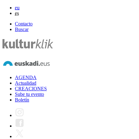
eu
es
Contacto
Buscar
AGENDA
Actualidad
CREACIONES
Sube tu evento
Boletín