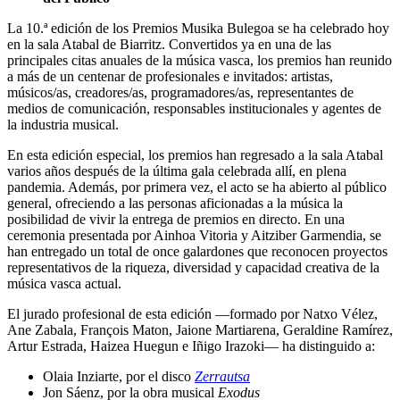
La 10.ª edición de los Premios Musika Bulegoa se ha celebrado hoy
en la sala Atabal de Biarritz. Convertidos ya en una de las
principales citas anuales de la música vasca, los premios han reunido
a más de un centenar de profesionales e invitados: artistas,
músicos/as, creadores/as, programadores/as, representantes de
medios de comunicación, responsables institucionales y agentes de
la industria musical.
En esta edición especial, los premios han regresado a la sala Atabal
varios años después de la última gala celebrada allí, en plena
pandemia. Además, por primera vez, el acto se ha abierto al público
general, ofreciendo a las personas aficionadas a la música la
posibilidad de vivir la entrega de premios en directo. En una
ceremonia presentada por Ainhoa Vitoria y Aitziber Garmendia, se
han entregado un total de once galardones que reconocen proyectos
representativos de la riqueza, diversidad y capacidad creativa de la
música vasca actual.
El jurado profesional de esta edición —formado por Natxo Vélez,
Ane Zabala, François Maton, Jaione Martiarena, Geraldine Ramírez,
Artur Estrada, Haizea Huegun e Iñigo Irazoki— ha distinguido a:
Olaia Inziarte, por el disco
Zerrautsa
Jon Sáenz, por la obra musical
Exodus