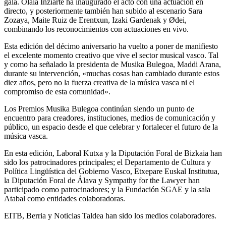
gala. Olaia Inziarte ha inaugurado el acto con una actuación en
directo, y posteriormente también han subido al escenario Sara
Zozaya, Maite Ruiz de Erentxun, Izaki Gardenak y Ødei,
combinando los reconocimientos con actuaciones en vivo.
Esta edición del décimo aniversario ha vuelto a poner de manifiesto
el excelente momento creativo que vive el sector musical vasco. Tal
y como ha señalado la presidenta de Musika Bulegoa, Maddi Arana,
durante su intervención, «muchas cosas han cambiado durante estos
diez años, pero no la fuerza creativa de la música vasca ni el
compromiso de esta comunidad».
Los Premios Musika Bulegoa continúan siendo un punto de
encuentro para creadores, instituciones, medios de comunicación y
público, un espacio desde el que celebrar y fortalecer el futuro de la
música vasca.
En esta edición, Laboral Kutxa y la Diputación Foral de Bizkaia han
sido los patrocinadores principales; el Departamento de Cultura y
Política Lingüística del Gobierno Vasco, Etxepare Euskal Institutua,
la Diputación Foral de Álava y Sympathy for the Lawyer han
participado como patrocinadores; y la Fundación SGAE y la sala
Atabal como entidades colaboradoras.
EITB, Berria y Noticias Taldea han sido los medios colaboradores.