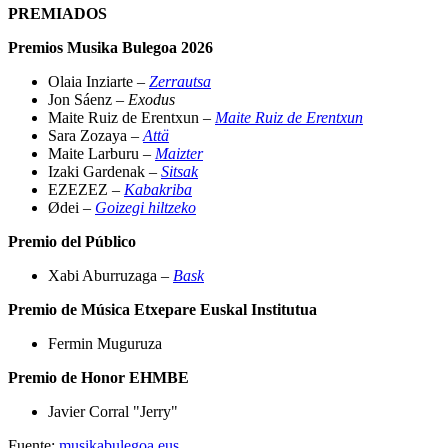
PREMIADOS
Premios Musika Bulegoa 2026
Olaia Inziarte –
Zerrautsa
Jon Sáenz –
Exodus
Maite Ruiz de Erentxun –
Maite Ruiz de Erentxun
Sara Zozaya –
Attä
Maite Larburu –
Maizter
Izaki Gardenak –
Sitsak
EZEZEZ –
Kabakriba
Ødei –
Goizegi hiltzeko
Premio del Público
Xabi Aburruzaga –
Bask
Premio de Música Etxepare Euskal Institutua
Fermin Muguruza
Premio de Honor EHMBE
Javier Corral "Jerry"
Fuente:
musikabulegoa.eus