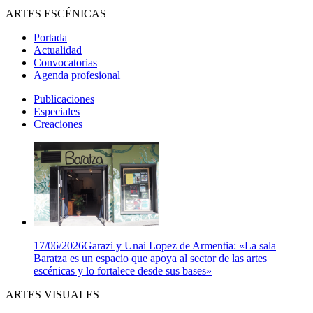
ARTES ESCÉNICAS
Portada
Actualidad
Convocatorias
Agenda profesional
Publicaciones
Especiales
Creaciones
17/06/2026
Garazi y Unai Lopez de Armentia: «La sala
Baratza es un espacio que apoya al sector de las artes
escénicas y lo fortalece desde sus bases»
ARTES VISUALES