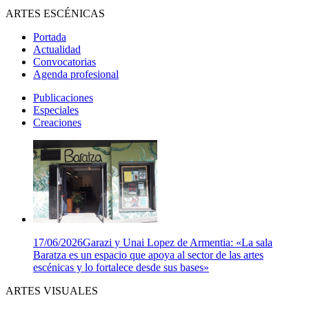
ARTES ESCÉNICAS
Portada
Actualidad
Convocatorias
Agenda profesional
Publicaciones
Especiales
Creaciones
17/06/2026
Garazi y Unai Lopez de Armentia: «La sala
Baratza es un espacio que apoya al sector de las artes
escénicas y lo fortalece desde sus bases»
ARTES VISUALES