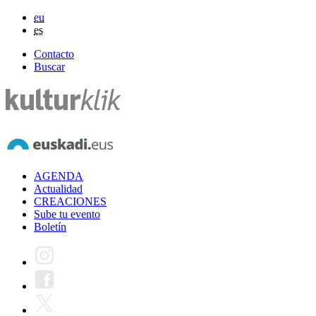
eu
es
Contacto
Buscar
AGENDA
Actualidad
CREACIONES
Sube tu evento
Boletín