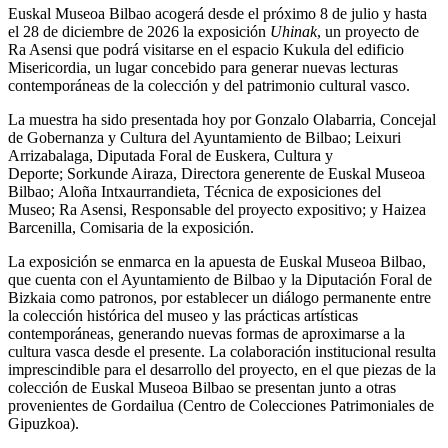
Euskal Museoa Bilbao acogerá desde el próximo 8 de julio y hasta
el 28 de diciembre de 2026 la exposición
Uhinak
, un proyecto de
Ra Asensi que podrá visitarse en el espacio Kukula del edificio
Misericordia, un lugar concebido para generar nuevas lecturas
contemporáneas de la colección y del patrimonio cultural vasco.
La muestra ha sido presentada hoy por Gonzalo Olabarria, Concejal
de Gobernanza y Cultura del Ayuntamiento de Bilbao; Leixuri
Arrizabalaga, Diputada Foral de Euskera, Cultura y
Deporte; Sorkunde Airaza, Directora generente de Euskal Museoa
Bilbao; Aloña Intxaurrandieta, Técnica de exposiciones del
Museo; Ra Asensi, Responsable del proyecto expositivo; y Haizea
Barcenilla, Comisaria de la exposición.
La exposición se enmarca en la apuesta de Euskal Museoa Bilbao,
que cuenta con el Ayuntamiento de Bilbao y la Diputación Foral de
Bizkaia como patronos, por establecer un diálogo permanente entre
la colección histórica del museo y las prácticas artísticas
contemporáneas, generando nuevas formas de aproximarse a la
cultura vasca desde el presente. La colaboración institucional resulta
imprescindible para el desarrollo del proyecto, en el que piezas de la
colección de Euskal Museoa Bilbao se presentan junto a otras
provenientes de Gordailua (Centro de Colecciones Patrimoniales de
Gipuzkoa).