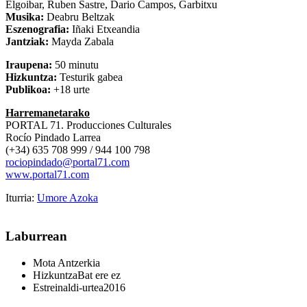
Elgoibar, Ruben Sastre, Dario Campos, Garbitxu
Musika:
Deabru Beltzak
Eszenografia:
Iñaki Etxeandia
Jantziak:
Mayda Zabala
Iraupena:
50
minutu
Hizkuntza:
Testurik gabea
Publikoa:
+18 urte
Harremanetarako
PORTAL 71. Producciones Culturales
Rocío Pindado Larrea
(+34) 635 708 999 / 944 100 798
rociopindado@portal71.com
www.portal71.com
Iturria:
Umore Azoka
Laburrean
Mota
Antzerkia
Hizkuntza
Bat ere ez
Estreinaldi-urtea
2016