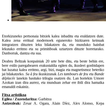
Etorkizuneko pertsonaia bitxiek kalea inbaditu eta eraldatzen dute.
Kalea zena erritual modernoek eguneroko bizitzaren keinuak
integratzen dituzten leku bilakatzen da, eta munduko hainbat
lekutako erritmo eta su primitiboak uztartzen dituzte horretarako.
Danborrak, dantza eta sua.
Deabru Beltzak konpainiak 20 urte bete ditu, eta beste behin ere,
bere estilo paregabearen erakustaldia egiten du, ikusleei gonbidapen
bat luzatuz kalea erritmo, argi, bizi, magia eta magnetismoz beteriko
jai bilakatzeko.
Su à feu
ikuskizunak
Les tambours de feu
eta
Bande
déplacée
lanekin hasitako trilogia osatzen du. Lan horiekin Umore
Azokan izan dira aurrez, eta munduan zehar ere ibili dira hamaika
emanaldi eskainiz.
Fitxa artistikoa
Egilea / Zuzendaritza:
Garbitxu
Antzezleak:
Zesar A. Ogara, Alain Díez, Alex Alonso, Kepa