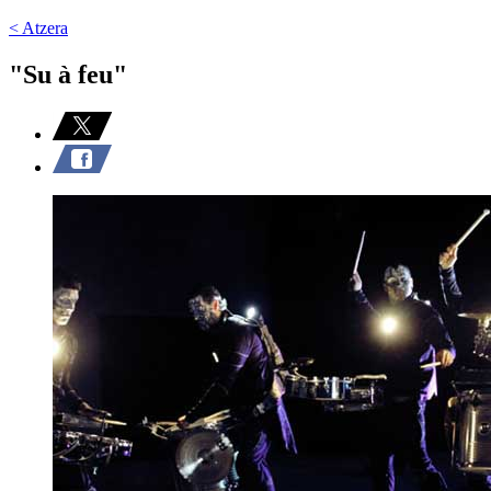
< Atzera
"Su à feu"