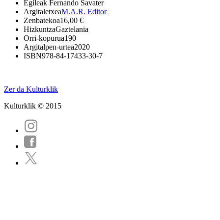
Egileak
Fernando Savater
Argitaletxea
M.A.R. Editor
Zenbatekoa
16,00 €
Hizkuntza
Gaztelania
Orri-kopurua
190
Argitalpen-urtea
2020
ISBN
978-84-17433-30-7
Zer da Kulturklik
Kulturklik © 2015