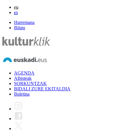
eu
es
Harremana
Bilatu
AGENDA
Albisteak
SORKUNTZAK
BIDALI ZURE EKITALDIA
Buletina