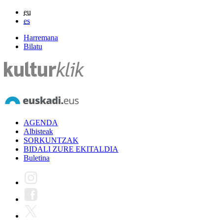
eu
es
Harremana
Bilatu
AGENDA
Albisteak
SORKUNTZAK
BIDALI ZURE EKITALDIA
Buletina