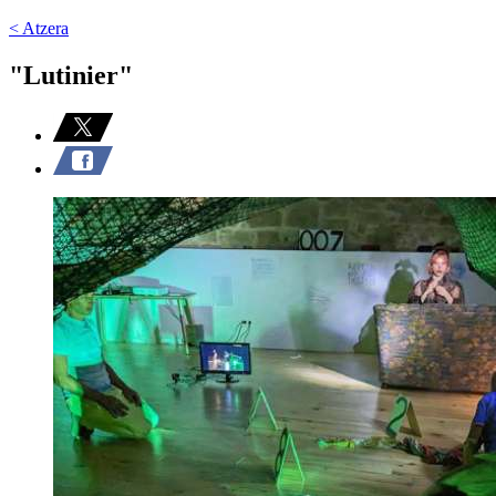
< Atzera
"Lutinier"