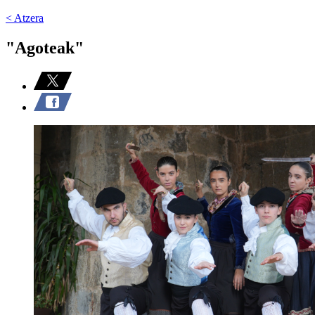
< Atzera
"Agoteak"