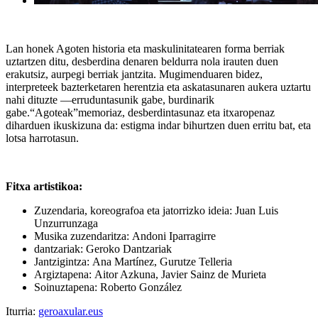
Lan honek Agoten historia eta maskulinitatearen forma berriak
uztartzen ditu, desberdina denaren beldurra nola irauten duen
erakutsiz, aurpegi berriak jantzita. Mugimenduaren bidez,
interpreteek bazterketaren herentzia eta askatasunaren aukera uztartu
nahi dituzte —erruduntasunik gabe, burdinarik
gabe.“Agoteak”memoriaz, desberdintasunaz eta itxaropenaz
diharduen ikuskizuna da: estigma indar bihurtzen duen erritu bat, eta
lotsa harrotasun.
Fitxa artistikoa:
Zuzendaria, koreografoa eta jatorrizko ideia: Juan Luis
Unzurrunzaga
Musika zuzendaritza: Andoni Iparragirre
dantzariak: Geroko Dantzariak
Jantzigintza: Ana Martínez, Gurutze Telleria
Argiztapena: Aitor Azkuna, Javier Sainz de Murieta
Soinuztapena: Roberto González
Iturria:
geroaxular.eus