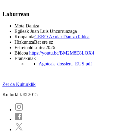
Laburrean
Mota
Dantza
Egileak
Juan Luis Unzurrunzaga
Konpainia
GERO Axular DantzaTaldea
Hizkuntza
Bat ere ez
Estreinaldi-urtea
2026
Bideoa
https://youtu.be/BM2M8E8LQX4
Eranskinak
Agoteak_dossiera_EUS.pdf
Zer da Kulturklik
Kulturklik © 2015