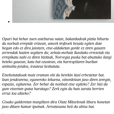
Opari bat behar zuen asteburua sutan, bakardadeak piztia bihurtu
du norbait errepide ertzean, umeek trofeoek bezala egiten dute
hegan edo ez dira jaiotzen, etxe-aldaketan gorde ez ziren gauzen
zerrendak hazten segitzen du; zehatz-mehatz ikasitako errezetak eta
errepikatu nahi ez diren bizitzak, Norvegia puska bat abuztuko ilargi
beteko gauean, katu bat ezustean, eta harrespilaren bueltan
animalia-jendea, irauteaz kezkatuta.
Etxekotutakoak maiz eraman ohi du berekin itzal erbestetar bat.
Izan jendearena, eguneroko lekuena, oinordetzan jaso diren zeregin,
espazio, egiturena. Zer behar da nonbait etxe egiteko? Zer bizi da
gure etxeetan gutaz haratago? Zerk egin du huts zarata berrien
erruz loa altzeko?
Gisako galderetan murgiltzen dira Olatz Mitxelenak liburu honetan
jaso dituen hamar ipuinak. Arroztasuna beti da abisu bat.