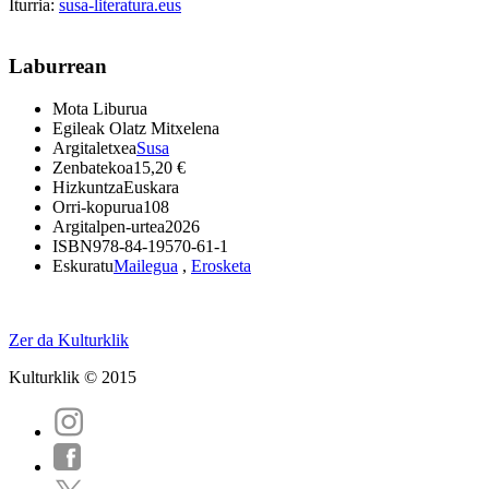
Iturria:
susa-literatura.eus
Laburrean
Mota
Liburua
Egileak
Olatz Mitxelena
Argitaletxea
Susa
Zenbatekoa
15,20 €
Hizkuntza
Euskara
Orri-kopurua
108
Argitalpen-urtea
2026
ISBN
978-84-19570-61-1
Eskuratu
Mailegua
,
Erosketa
Zer da Kulturklik
Kulturklik © 2015