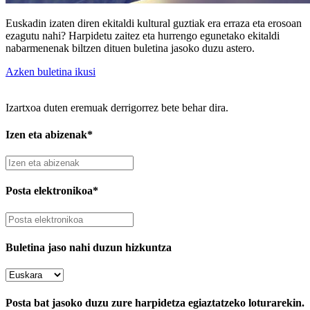
Euskadin izaten diren ekitaldi kultural guztiak era erraza eta erosoan
ezagutu nahi? Harpidetu zaitez eta hurrengo egunetako ekitaldi
nabarmenenak biltzen dituen buletina jasoko duzu astero.
Azken buletina ikusi
Izartxoa duten eremuak derrigorrez bete behar dira.
Izen eta abizenak*
Posta elektronikoa*
Buletina jaso nahi duzun hizkuntza
Posta bat jasoko duzu zure harpidetza egiaztatzeko loturarekin.