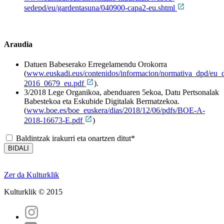
sedepd/eu/gardentasuna/040900-capa2-eu.shtml
Araudia
Datuen Babeserako Erregelamendu Orokorra
(
www.euskadi.eus/contenidos/informacion/normativa_dpd/eu_
2016_0679_eu.pdf
).
3/2018 Lege Organikoa, abenduaren 5ekoa, Datu Pertsonalak
Babestekoa eta Eskubide Digitalak Bermatzekoa.
(
www.boe.es/boe_euskera/dias/2018/12/06/pdfs/BOE-A-
2018-16673-E.pdf
)
Baldintzak irakurri eta onartzen ditut*
Zer da Kulturklik
Kulturklik © 2015