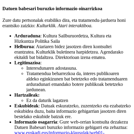
Datuen babesari buruzko informazio oinarrizkoa
Zure datu pertsonalak erabiliko dira, eta tratamendu-jarduera honi
erantsiko zaizkio:
Kulturklik. Atari interaktiboa.
Arduraduna
:
Kultura Sailburuordetza, Kultura eta
Hizkuntza Politika Saila
Helburua
:
Atariaren bidez jasotzen diren kontsultei
erantzutea. Kulturklik buletinera harpidetzea. Agendarako
ekitaldi bat bidaltzea. Direktorioan izena ematea.
Legitimazioa
:
Interesdunaren adostasuna.
Tratamendua beharrezkoa da, interes publikoaren
aldeko eginkizunen bat betetzeko edo tratamenduaren
arduradunari emandako botere publikoak betetzeko
jardunean.
Hartzaileak:
Ez da daturik lagatzen
Eskubideak
: Datuak eskuratzeko, zuzentzeko eta ezabatzeko
eskubidea duzu, baita informazio gehigarrian jasotzen diren
bestelako eskubide batzuk ere.
Informazio osagarria
: Gure web-orrian kontsulta dezakezu
Datuen Babesari buruzko informazio gehigarri eta zehaztua:
www.euskadi.eus/informazio-klausulak/web01-