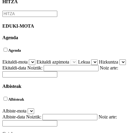
HITZA
EDUKI-MOTA
Agenda
Agenda
Ekitaldi-mota
Ekitaldi azpimota
Lekua
Hizkuntza
Ekitaldi-data
Noiztik:
Noiz arte:
Albisteak
Albisteak
Albiste-mota
Albiste-data
Noiztik:
Noiz arte: