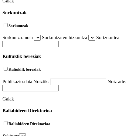
Gaiak
Sorkuntzak
Sorkuntzak
Sorkuntza-mota
Sorkuntzaren hizkuntza
Sortze-urtea
Kultuklik bereziak
Kultuklik bereziak
Publikazio-data
Noiztik:
Noiz arte:
Gaiak
Baliabideen Direktorioa
Baliabideen Direktorioa
Sektorea