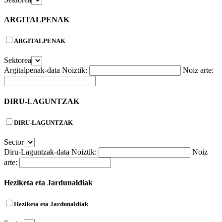
ARGITALPENAK
ARGITALPENAK
Sektorea
Argitalpenak-data
Noiztik:
Noiz arte:
DIRU-LAGUNTZAK
DIRU-LAGUNTZAK
Sector
Diru-Laguntzak-data
Noiztik:
Noiz
arte:
Heziketa eta Jardunaldiak
Heziketa eta Jardunaldiak