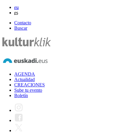
eu
es
Contacto
Buscar
AGENDA
Actualidad
CREACIONES
Sube tu evento
Boletín